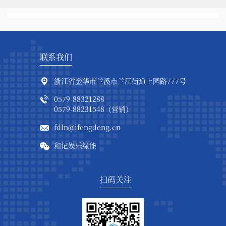
联系我们
浙江省金华市兰溪市兰江街道上园路777号
0579-88321288
0579-88231548（营销）
fdln@ifengdeng.cn
和记娱乐绿能
扫码关注