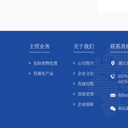
主营业务
关于我们
联系我
危险废物处置
公司简介
浙江
资源化产品
企业文化
0579
057
发展历程
资质荣誉
fdln
企业掠影
和记