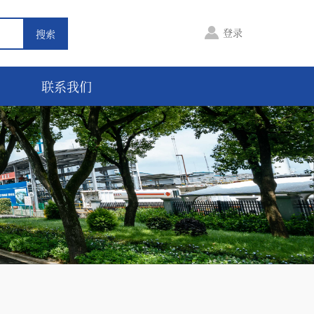
登录
联系我们