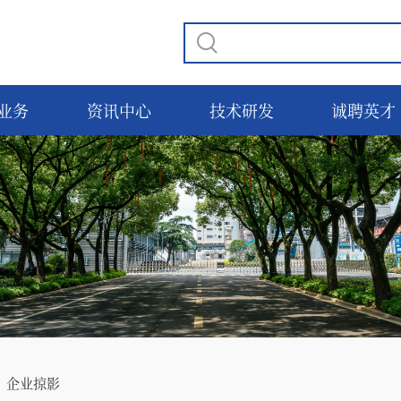
业务
资讯中心
技术研发
诚聘英才
 企业掠影