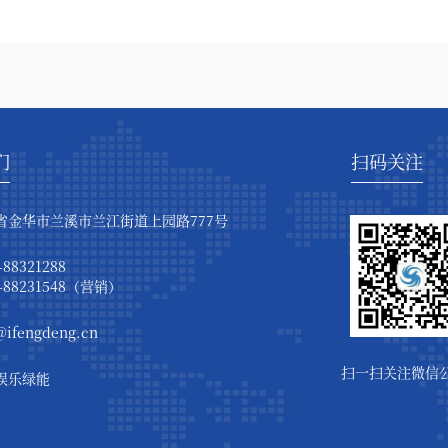
们
扫码关注
省金华市兰溪市兰江街道上园路777号
-88321288
9-88231548（营销）
@ifengdeng.cn
扫一扫关注微信
娱乐绿能